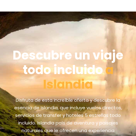
Descubre un viaje
todo incluido
a
Islandia
Disfruta de esta increíble oferta y descubre la
esencia de Islandia, que incluye vuelos directos,
servicios de transfer y hoteles 5 estrellas todo
incluido. Islandia país de aventura y paisajes
naturales que le ofrecen una experiencia