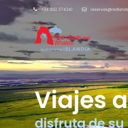
+34 932 374241
reservas@redland
Viajes a
disfruta de su