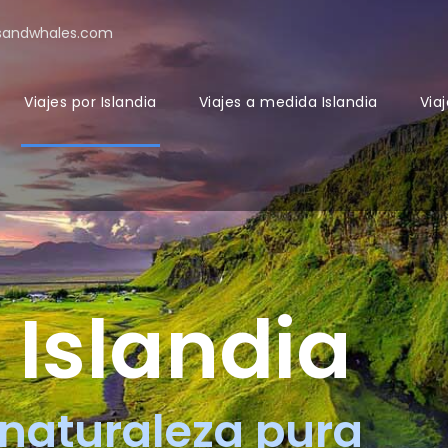
sandwhales.com
Viajes por Islandia
Viajes a medida Islandia
Viaj
 Islandia
 naturaleza pura