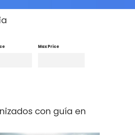
ia
ice
Max Price
anizados con guía en