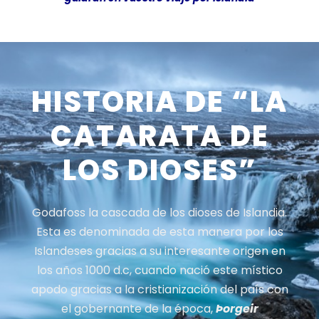
HISTORIA DE “LA
CATARATA DE
LOS DIOSES”
Godafoss la cascada de los dioses de Islandia.
Esta es denominada de esta manera por los
Islandeses gracias a su interesante origen en
los años 1000 d.c, cuando nació este místico
apodo gracias a la cristianización del país con
el gobernante de la época,
Þorgeir