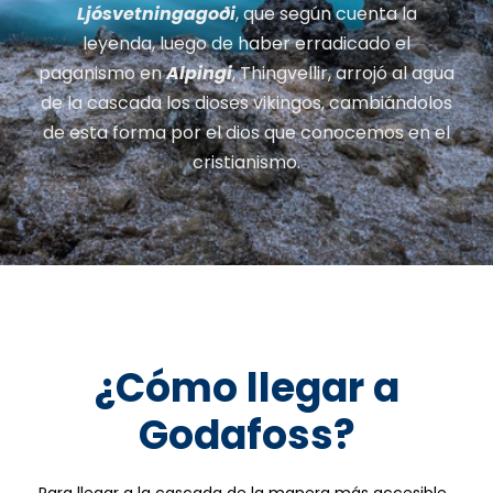
Ljósvetningagoði
, que según cuenta la
leyenda, luego de haber erradicado el
paganismo en
Alpingi
, Thingvellir, arrojó al agua
de la cascada los dioses vikingos, cambiándolos
de esta forma por el dios que conocemos en el
cristianismo.
¿Cómo llegar a
Godafoss?