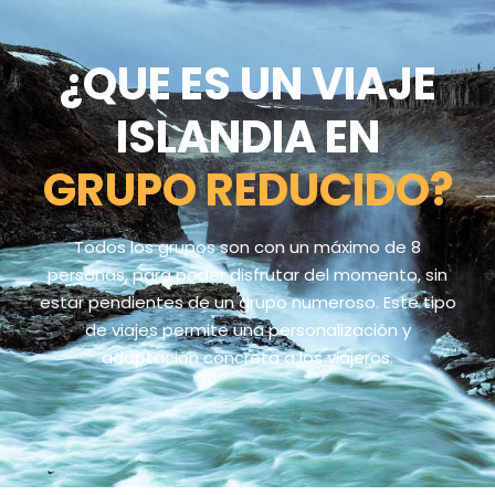
¿QUE ES UN VIAJE
ISLANDIA EN
GRUPO REDUCIDO?
Todos los grupos son con un máximo de 8
personas, para poder disfrutar del momento, sin
estar pendientes de un grupo numeroso. Este tipo
de viajes permite una personalización y
adaptación concreta a los viajeros.