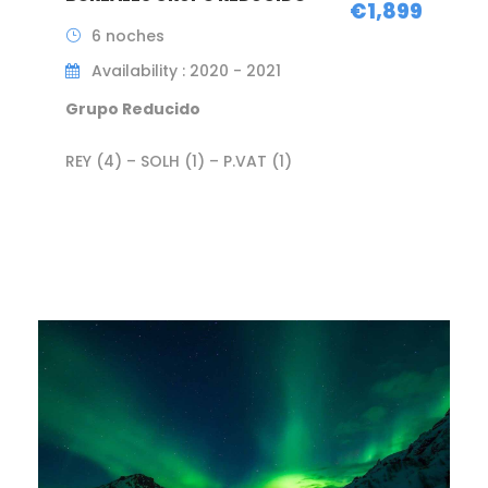
€1,899
6 noches
Availability : 2020 - 2021
Grupo Reducido
REY (4) – SOLH (1) – P.VAT (1)