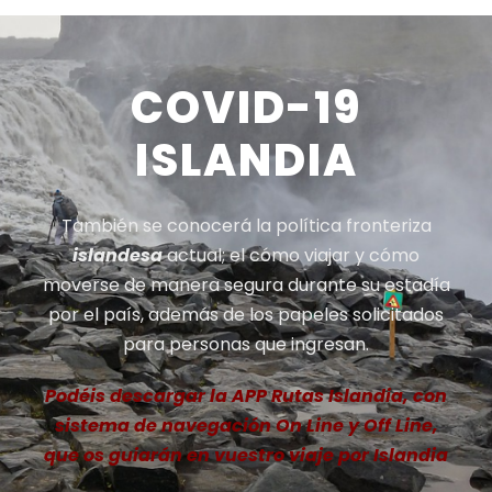
COVID-19
ISLANDIA
También se conocerá la política fronteriza
islandesa
actual; el cómo viajar y cómo
moverse de manera segura durante su estadía
por el país, además de los papeles solicitados
para personas que ingresan.
Podéis descargar la APP Rutas Islandia, con
sistema de navegación On Line y Off Line,
que os guiarán en vuestro viaje por Islandia