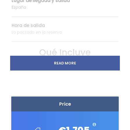
Lugar de llegada y salida
España
Hora de salida
La pactada en la reserva
Qué Incluye
Vuelos
READ MORE
8 noches de acomodación
Visitas guiadas
Transporte en el lugar de destino
Visitas a Géisers y cascadas
Price
Visita al Glaciar Jokulsarlon
Recorrido por el camino de los fiordos