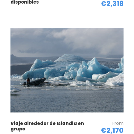
disponibles
€2,318
centro, las calles, los bares, los museos y las
diferentes galerías que ofrece esta localidad. Allí
pasarás tu primera noche en las variadas opciones
que ofrece de alojamiento.
En el tour aprovecha nuestra APP de navegación por
Islandia, podrás seguir con detalle todo el recorrido,
con identificación de los puntos de interés más
interesantes.
Día 2
Círculo Dorado y la Costa Sur
En este segundo día de tu expedición por Islandia,
conocerás la ruta del Círculo Dorado y la Costa Sur
del País, una de las excursiones más maravillosas
que pueden existir en su visita a Islandia. Géiseres,
From
Viaje alrededor de Islandia en
cascadas, el primer parlamento islandes y volcanes
grupo
€2,170
asombrosos hacen de esta maravilla natural un sitio