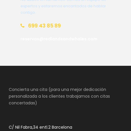
expertos y estaremos encantados de hablar
contigo.
699 43 85 89
reservas@redlandsandwhales.com
Concierta una cita (para una mejor dedicación
personalizada a los clientes trabajamos con citas
concertadas)
C/ Nil Fabra,34 entl.2 Barcelona