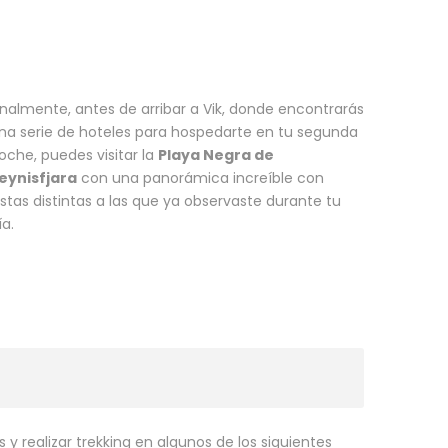
inalmente, antes de arribar a Vik, donde encontrarás
na serie de hoteles para hospedarte en tu segunda
oche, puedes visitar la
Playa Negra de
eynisfjara
con una panorámica increíble con
istas distintas a las que ya observaste durante tu
ía.
 y realizar trekking en algunos de los siguientes