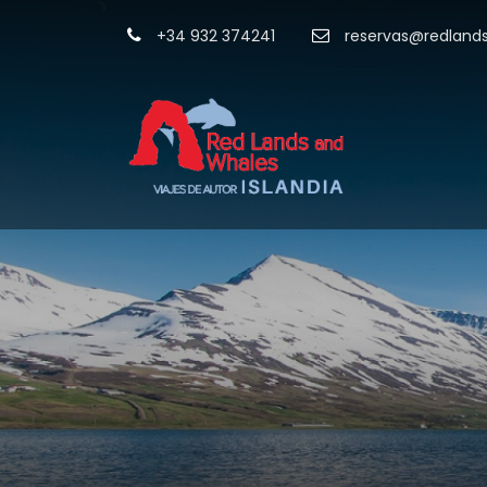
+34 932 374241
reservas@redland