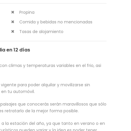
Propina
Comida y bebidas no mencionadas
Tasas de alojamiento
ia en 12 días
con climas y temperaturas variables en el frio, asi
igente para poder alquilar y movilizarse sin
s en tu automóvil.
 paisajes que conocerás serán maravillosos que sólo
s retratarlo de la mejor forma posible.
a la estación del año, ya que tanto en verano o en
 turísticos pueden variar y la idea es poder tener