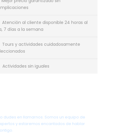
Mejor precio garantizado sin
mplicaciones
Atención al cliente disponible 24 horas al
a, 7 días a la semana
Tours y actividades cuidadosamente
leccionados
Actividades sin iguales
¿Tienes una pregunta?
o dudes en llamarnos. Somos un equipo de
xpertos y estaremos encantados de hablar
ontigo.