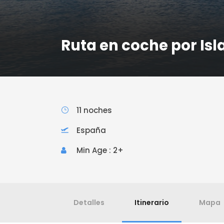
Ruta en coche por Isl
11 noches
España
Min Age : 2+
Detalles
Itinerario
Mapa