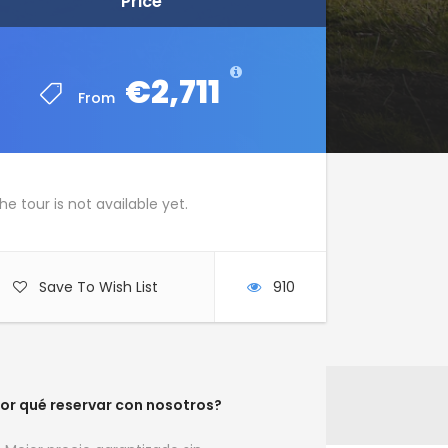
Price
Price
€2,711
€2,711
From
From
he tour is not available yet.
Save To Wish List
910
or qué reservar con nosotros?