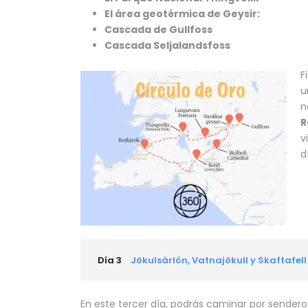
El área geotérmica de Geysir:
Cascada de Gullfoss
Cascada Seljalandsfoss
F
u
n
R
v
d
Día 3
Jökulsárlón, Vatnajökull y Skaftafell
En este tercer día, podrás caminar por senderos