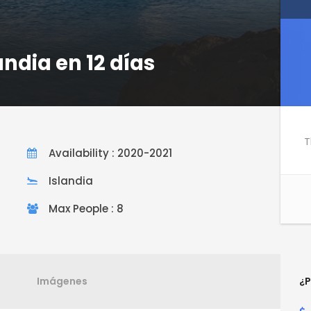
andia en 12 días
T
Availability : 2020-2021
Islandia
Max People : 8
Imágenes
¿P