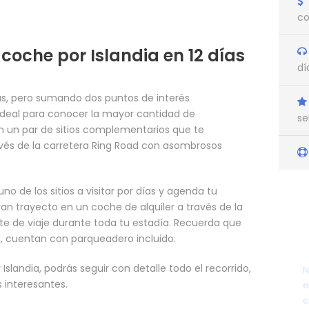
co
 coche por Islandia en 12 días
dí
ías, pero sumando dos puntos de interés
deal para conocer la mayor cantidad de
se
on un par de sitios complementarios que te
vés de la carretera Ring Road con asombrosos
de los sitios a visitar por días y agenda tu
n trayecto en un coche de alquiler a través de la
te de viaje durante toda tu estadía. Recuerda que
es, cuentan con parqueadero incluido.
Islandia, podrás seguir con detalle todo el recorrido,
N
 interesantes.
e
c