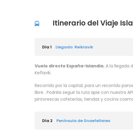
Itinerario del Viaje Is
Día 1
Llegada Reikiavik
Vuelo directo España-Islandia.
A la llegada d
Keflavik.
Recorrido por la capital, para un recorrido pano
libre . Podréis seguir la ruta apie con nuestra 
pintorescas cafeterías, tiendas y cocina cosmo
Día 2
Península de Snaefellsnes