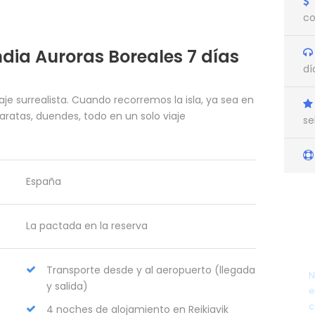
co
andia Auroras Boreales 7 días
dí
je surrealista. Cuando recorremos la isla, ya sea en
taratas, duendes, todo en un solo viaje
se
España
La pactada en la reserva
Transporte desde y al aeropuerto (llegada
N
y salida)
e
c
4 noches de alojamiento en Reikiavik