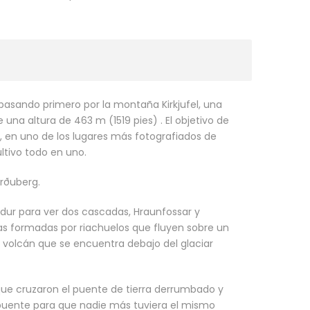
 pasando primero por la montaña Kirkjufel, una
e una altura de 463 m (1519 pies) . El objetivo de
 en uno de los lugares más fotografiados de
ultivo todo en uno.
rðuberg.
ordur para ver dos cascadas, Hraunfossar y
as formadas por riachuelos que fluyen sobre un
volcán que se encuentra debajo del glaciar
que cruzaron el puente de tierra derrumbado y
l puente para que nadie más tuviera el mismo