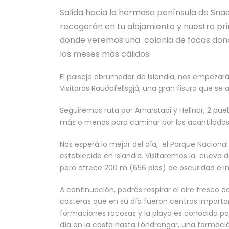
Salida hacia la hermosa península de Snaef
recogerán en tu alojamiento y nuestra pr
donde veremos una colonia de focas donde
los meses más cálidos.
El paisaje abrumador de Islandia, nos empezará
Visitarás Rauðafellsgjá, una gran fisura que se 
Seguiremos ruta por Arnarstapi y Hellnar, 2 pu
más o menos para caminar por los acantilados
Nos esperá lo mejor del día, el Parque Nacional
establecido en Islandia. Visitaremos la cueva de 
pero ofrece 200 m (656 pies) de oscuridad e i
A continuación, podrás respirar el aire fresco d
costeras que en su día fueron centros importa
formaciones rocosas y la playa es conocida por
día en la costa hasta Lóndrangar, una formaci