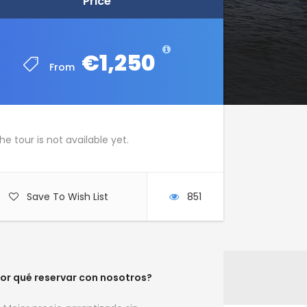
Price
Price
€1,250
€1,250
From
From
he tour is not available yet.
Save To Wish List
851
or qué reservar con nosotros?