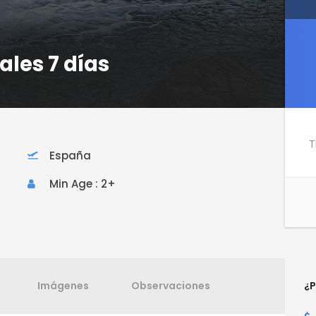
ales 7 días
T
España
Min Age : 2+
Imágenes
Observaciones
¿P