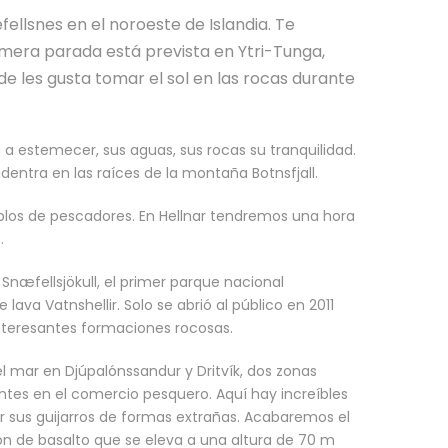
ellsnes en el noroeste de Islandia. Te
imera parada está prevista en Ytri-Tunga,
 les gusta tomar el sol en las rocas durante
 a estemecer, sus aguas, sus rocas su tranquilidad.
adentra en las raíces de la montaña Botnsfjall.
eblos de pescadores. En Hellnar tendremos una hora
.
 Snæfellsjökull, el primer parque nacional
lava Vatnshellir. Solo se abrió al público en 2011
nteresantes formaciones rocosas.
el mar en Djúpalónssandur y Dritvík, dos zonas
ntes en el comercio pesquero. Aquí hay increíbles
 sus guijarros de formas extrañas.
Acabaremos el
ón de basalto que se eleva a una altura de 70 m