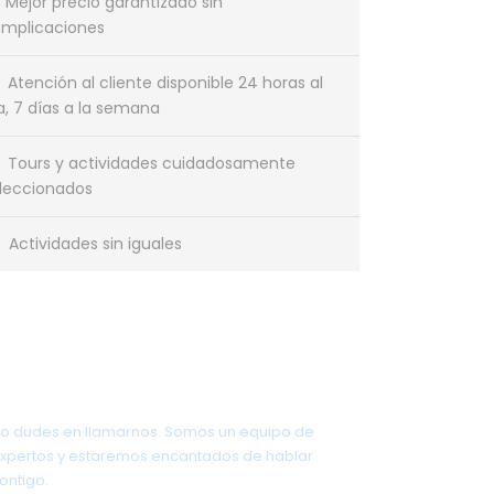
Mejor precio garantizado sin
mplicaciones
Atención al cliente disponible 24 horas al
a, 7 días a la semana
Tours y actividades cuidadosamente
leccionados
Actividades sin iguales
¿Tienes una pregunta?
o dudes en llamarnos. Somos un equipo de
xpertos y estaremos encantados de hablar
ontigo.