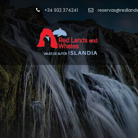
+34 932 374241
reservas@redland