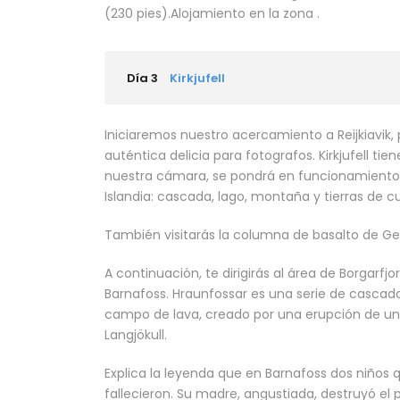
(230 pies).
Alojamiento en la zona .
Día 3
Kirkjufell
Iniciaremos nuestro acercamiento a Reijkiavik,
auténtica delicia para fotografos. Kirkjufell tien
nuestra cámara, se pondrá en funcionamiento,
Islandia: cascada, lago, montaña y tierras de c
También visitarás la columna de basalto de Ge
A continuación, te dirigirás al área de Borgarfj
Barnafoss. Hraunfossar es una serie de cascad
campo de lava, creado por una erupción de un 
Langjökull.
Explica la leyenda que en Barnafoss dos niños 
fallecieron. Su madre, angustiada, destruyó e