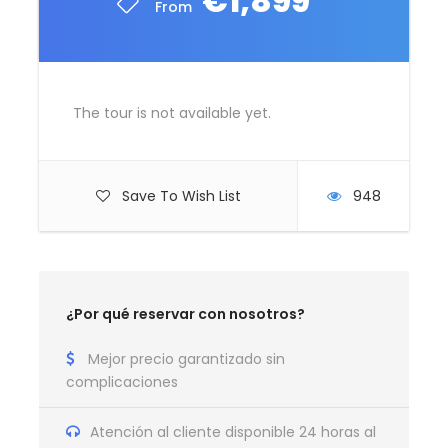
€1,899
From
Vuelos
The tour is not available yet.
Itinerario del Viaje
Islandia Auroras Boreales
Save To Wish List
948
grupo reducido
Día 1
LLEGADA A ISLANDIA
¿Por qué reservar con nosotros?
Mejor precio garantizado sin
Llegada en vuelo reservado (no incluido). Traslado a
complicaciones
Reykjavík. Alojamiento en hotel de Reykjavík (1
noche)
Atención al cliente disponible 24 horas al