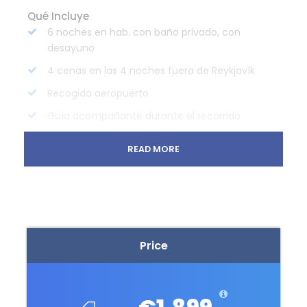
Qué Incluye
6 noches en hab. con baño privado, con
desayuno
4 cenas en las 4 noches fuera de Reykjavík
Recogida aeropuerto
Guía acompañante durante el recorrido
Grupo privado 8 personas
READ MORE
Actividad a escoger: Cueva de hielo o Trekking
Glaciar
Entrada a la Laguna Azul
Entrada a Lava center
Price
No Incluye
Propinas
Comidas y Bebidas