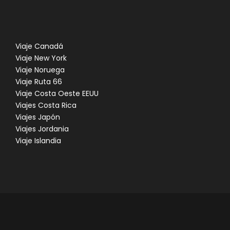
en la península de Reykjanes. Sus aguas
geotermales son beneficiosas para la salud.
(entrada incluida).
Viaje Canadá
Alojamiento en hotel de Reykjavík (1 noche)
Viaje New York
Viaje Noruega
Viaje Ruta 66
Día 7
REGRESO
Viaje Costa Oeste EEUU
Viajes Costa Rica
Viajes Japón
Dependiendo de los horarios de los vuelos, excursión
Viajes Jordania
de 1 día a la cueva de lava de la Península de
Viaje Islandia
Snaefellsnes. Traslado a aeropuerto con recogida
en el hotel 3 horas antes de la salida de tu vuelo.
CUANDO VEMOS LAS AURORAS BOREALES