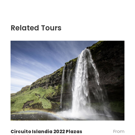
mares de lava infinitos y glaciares cercanos que
podrémos casi tocar con la mano. Pararemos en las
cascadas de Seljalandsfoss y Skógafoss, ambas de
Related Tours
aprox. 60 metros de caída. Sencillamente
espectaculares.
Llegaremos a la playa de arena negra en VIK.
Alojamiento en hotel en la zona de
Kirkjubæjarklaustur (2 noches)
Día 4
EL GLACIAR VATNAJÖKULL
Caminata con Crampones para ver la famosa
casacada de Svartifoss.
Continuaremos ruta hasta el glaciar más grande de
Europa, el Vatnajokull. Llegamos con tiempo de
From
Circuito Islandia 2022 Plazas