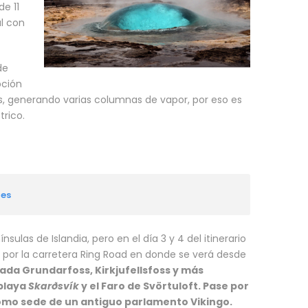
e 11
al con
de
pción
, generando varias columnas de vapor, por eso es
rico.
nes
nsulas de Islandia, pero en el día 3 y 4 del itinerario
do por la carretera Ring Road en donde se verá desde
ada Grundarfoss, Kirkjufellsfoss y más
 playa
Skarðsvík
y el Faro de Svörtuloft. Pase por
omo sede de un antiguo parlamento Vikingo.