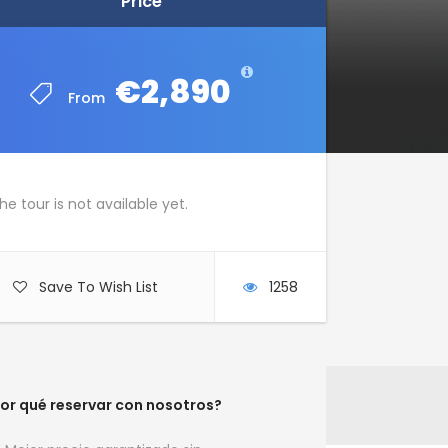
Price
Price
€2,890
€2,890
From
From
he tour is not available yet.
Save To Wish List
1258
or qué reservar con nosotros?