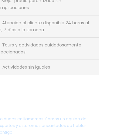
Mejor precio garantizado sin
mplicaciones
Atención al cliente disponible 24 horas al
a, 7 días a la semana
Tours y actividades cuidadosamente
leccionados
Actividades sin iguales
¿Tienes una pregunta?
o dudes en llamarnos. Somos un equipo de
xpertos y estaremos encantados de hablar
ontigo.