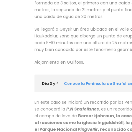
formada de 3 saltos, el primero con una caída d
metros, la segunda de 21 metros y el punto fin
una caída de agua de 30 metros.
Se llegará a Geysir un área ubicada en el valle 
Haukadalur; zona que alberga un punto de eru
cada 5-10 minutos con una altura de 25 metros
muy bien conocido por este fenómeno geomét
Alojamiento en Gullfoss.
Día 3 y 4
Conoce la Península de Snafells
En este caso se iniciará un recorrido por las Pení
se conocerá la
P.N Snafellsnes
, es un recorri
el campo de lava de
Berserkjahraun, la casc
atracciones como la iglesia Ingjaldshóll, la
el Parque Nacional
Pingvellir
, reconocido c