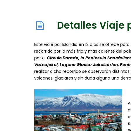
Detalles Viaje 
Este viaje por Islandia en 13 días se ofrece pa
recorrido por lo más frio y más caliente del paí
por el
Circulo Dorado, la Península Snaefellsne
Vatnajokul, Laguna Glaciar Jokulsárlon, Penín
realizar dicho recorrido se observarán distinto
volcanes, glaciares y sin duda alguna una tierr
A
d
q
n
s