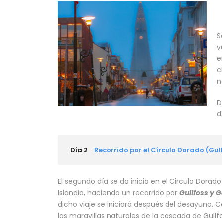
S
v
e
c
n
D
d
Día 2
Recorrido por el Círculo Dorado (Gull
El segundo día se da inicio en el Circulo Dorado
Islandia, haciendo un recorrido por
Gullfoss y G
dicho viaje se iniciará después del desayuno. 
las maravillas naturales de la cascada de Gullf