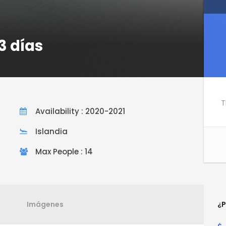
3 días
T
Availability : 2020-2021
Islandia
Max People : 14
Imágenes
¿P