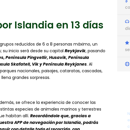
co
por Islandia en 13 días
dí
ra grupos reducidos de 6 a 8 personas máximo, un
se
s; su inicio será desde su capital
Reykjavik
, pasando
s, Península Pingvellir, Husavik, Península
sula Skafatell, Vik y Península Reykjanes
. Al
s parques nacionales, paisajes, cataratas, cascadas,
a llena grandes sorpresas.
demás, se ofrece la experiencia de conocer las
istintas especies de animales marinos y terrestres
N
ue habitan allí.
Recordándole que, gracias a
e
uestra APP de navegación por Islandia, podrás
c
eguir con detalle todo el recorrido, con