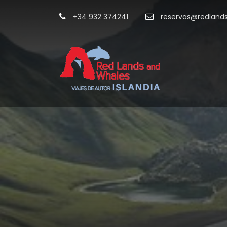
+34 932 374241
reservas@redland