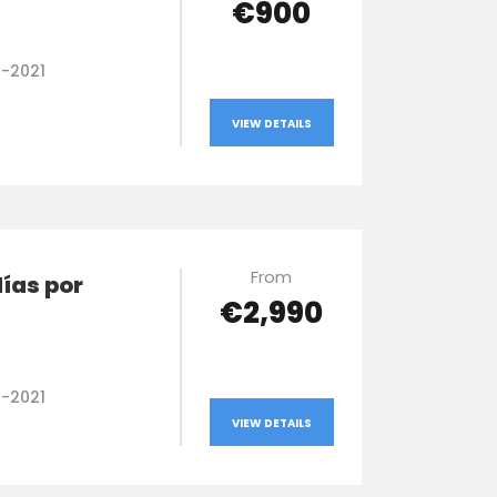
€900
0-2021
VIEW DETAILS
From
días por
€2,990
0-2021
VIEW DETAILS