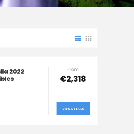
From
dia 2022
€2,318
ibles
2
VIEW DETAILS