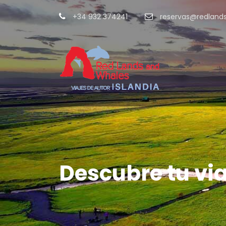
+34 932 374241
reservas@redland
Descubre tu via