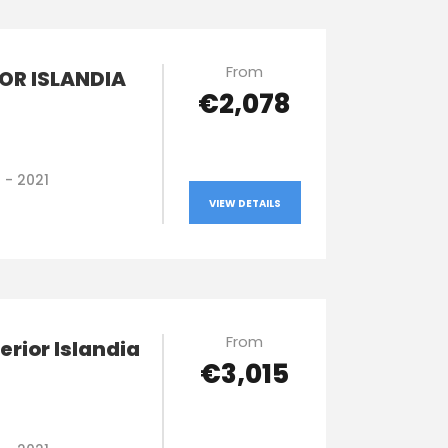
From
POR ISLANDIA
€2,078
0 - 2021
VIEW DETAILS
From
terior Islandia
€3,015