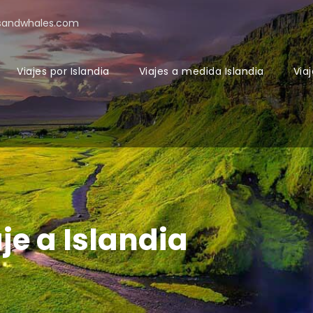
sandwhales.com
Viajes por Islandia
Viajes a medida Islandia
Viaj
je a Islandia