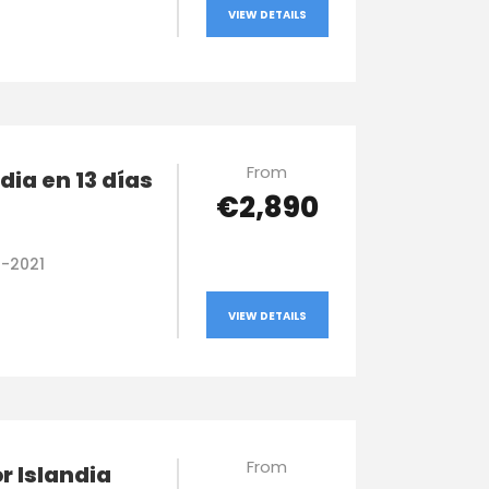
VIEW DETAILS
From
ndia en 13 días
€2,890
0-2021
VIEW DETAILS
From
or Islandia