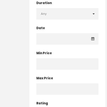
Duration
Date
Min Price
Max Price
Rating