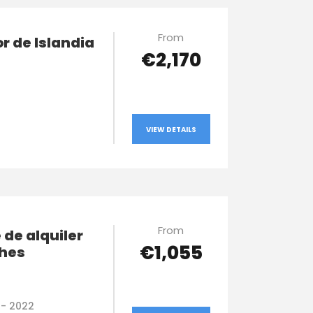
From
r de Islandia
€2,170
2
VIEW DETAILS
From
 de alquiler
€1,055
ches
1 - 2022