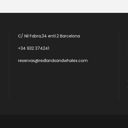
C/ Nil Fabra,34 entl.2 Barcelona
+34 932 374241
reservas@redlandsandwhales.com