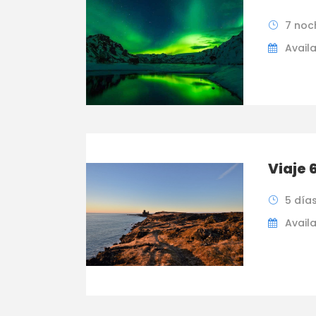
7 noc
Availa
Viaje 
5 día
Availa