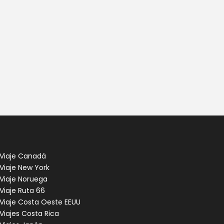
Viaje Canadá
Viaje New York
Viaje Noruega
Viaje Ruta 66
Viaje Costa Oeste EEUU
Viajes Costa Rica