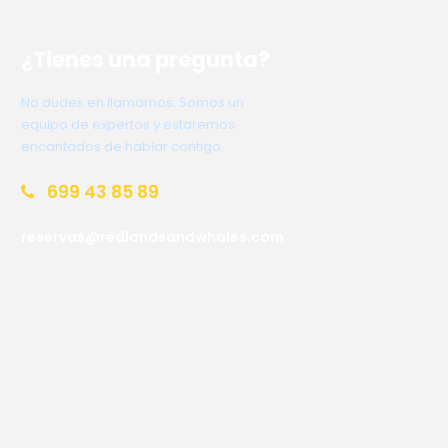
¿Tienes una pregunta?
No dudes en llamarnos. Somos un
equipo de expertos y estaremos
encantados de hablar contigo.
699 43 85 89
reservas@redlandsandwhales.com