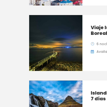
Viaje 
Borea
6 noc
Availa
Island
7 días