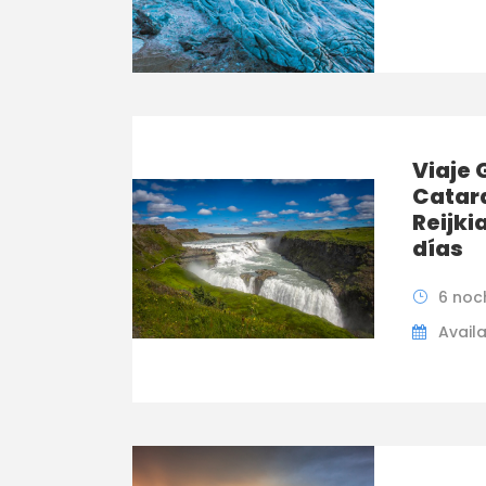
Viaje 
Catar
Reijki
días
6 noc
Availa