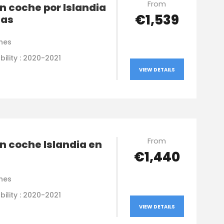
From
n coche por Islandia
€1,539
ías
hes
bility : 2020-2021
VIEW DETAILS
From
n coche Islandia en
€1,440
hes
bility : 2020-2021
VIEW DETAILS