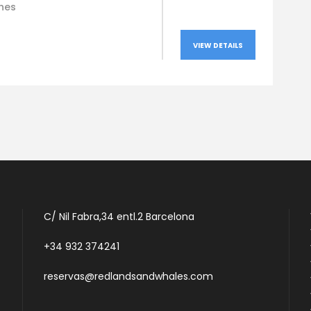
hes
VIEW DETAILS
C/ Nil Fabra,34 entl.2 Barcelona
+34 932 374241
reservas@redlandsandwhales.com