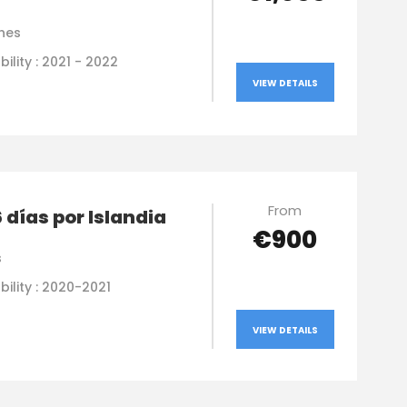
hes
bility : 2021 - 2022
VIEW DETAILS
From
6 días por Islandia
€900
s
bility : 2020-2021
VIEW DETAILS