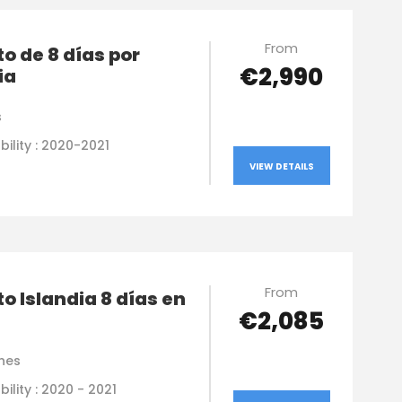
From
to de 8 días por
€2,990
ia
s
bility : 2020-2021
VIEW DETAILS
From
to Islandia 8 días en
€2,085
hes
bility : 2020 - 2021