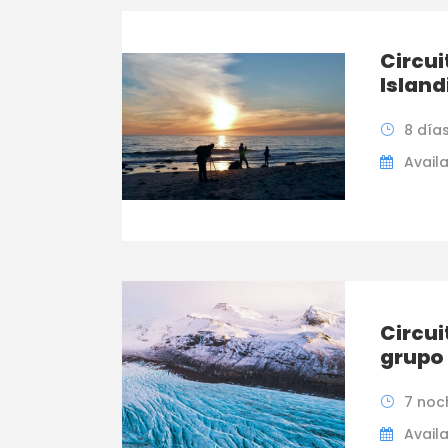
Circui
Island
8 día
Availa
Circui
grupo
7 noc
Availa