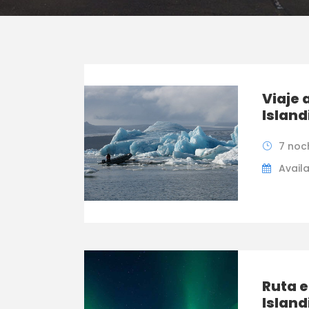
Viaje 
Island
7 noc
Availa
Ruta e
Island