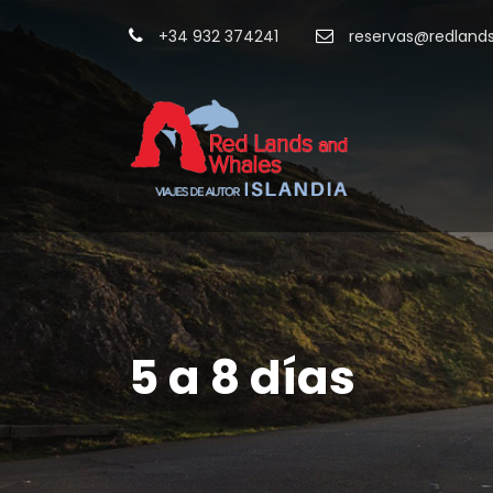
+34 932 374241
reservas@redland
5 a 8 días