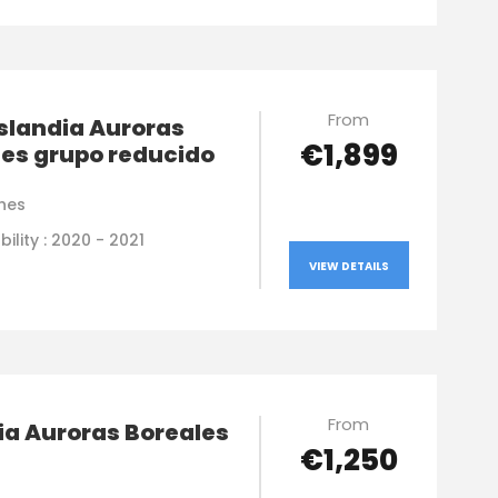
From
Islandia Auroras
€1,899
les grupo reducido
hes
bility : 2020 - 2021
VIEW DETAILS
From
ia Auroras Boreales
€1,250