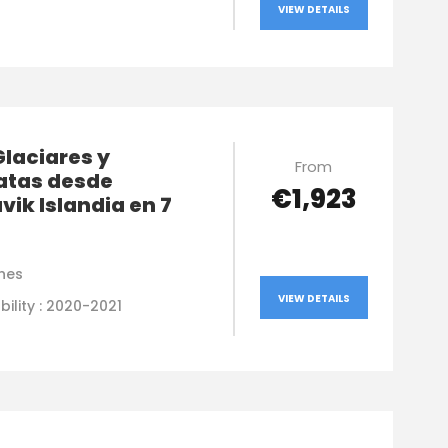
VIEW DETAILS
Glaciares y
From
atas desde
€1,923
avik Islandia en 7
hes
VIEW DETAILS
bility : 2020-2021