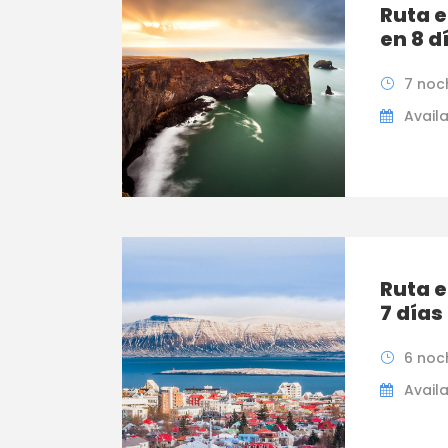
Ruta e
en 8 d
7 noc
Availa
Ruta e
7 días
6 noc
Availa