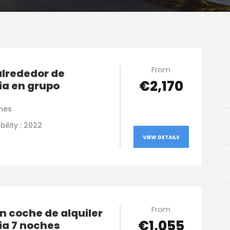
From
alrededor de
€2,170
ia en grupo
hes
bility : 2022
VIEW DETAILS
From
n coche de alquiler
€1,055
ia 7 noches